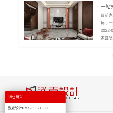
一站
目前家
饰，一
2022-
家庭装
请您留言
泓壹设计0755-89321838