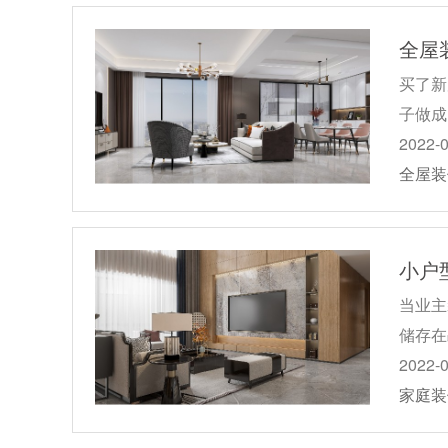
全屋
买了新
子做成
2022-
全屋装
小户
当业主
储存在
2022-
家庭装